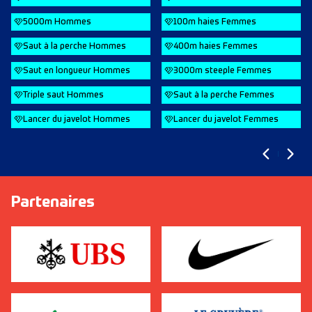
5000m Hommes
100m haies Femmes
Saut à la perche Hommes
400m haies Femmes
Saut en longueur Hommes
3000m steeple Femmes
Triple saut Hommes
Saut à la perche Femmes
Lancer du javelot Hommes
Lancer du javelot Femmes
Partenaires