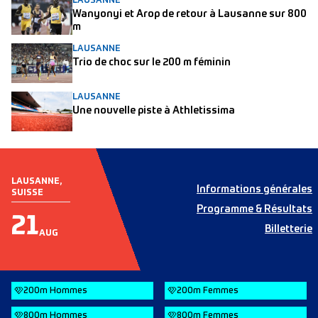
LAUSANNE
Wanyonyi et Arop de retour à Lausanne sur 800
m
LAUSANNE
Trio de choc sur le 200 m féminin
LAUSANNE
Une nouvelle piste à Athletissima
LAUSANNE,
Informations générales
SUISSE
Programme & Résultats
21
Billetterie
AUG
200m Hommes
200m Femmes
800m Hommes
800m Femmes