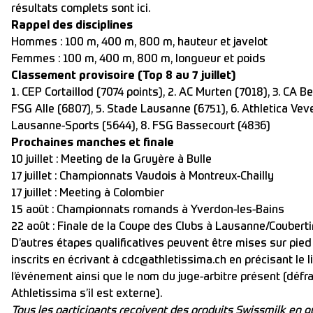
résultats complets sont
ici.
Rappel des disciplines
Hommes : 100 m, 400 m, 800 m, hauteur et javelot
Femmes : 100 m, 400 m, 800 m, longueur et poids
Classement provisoire (Top 8 au 7 juillet)
1. CEP Cortaillod (7074 points), 2. AC Murten (7018), 3. CA Be
FSG Alle (6807), 5. Stade Lausanne (6751), 6. Athletica Veve
Lausanne-Sports (5644), 8. FSG Bassecourt (4836)
Prochaines manches et finale
10 juillet :
Meeting de la Gruyère
à Bulle
17 juillet :
Championnats Vaudois
à Montreux-Chailly
17 juillet :
Meeting à Colombier
15 août :
Championnats romands
à Yverdon-les-Bains
22 août :
Finale de la Coupe des Clubs
à Lausanne/Couberti
D’autres étapes qualificatives peuvent être mises sur pied 
inscrits en écrivant à cdc@athletissima.ch en précisant le l
l’événement ainsi que le nom du juge-arbitre présent (défr
Athletissima s’il est externe).
Tous les participants reçoivent des produits Swissmilk en gu