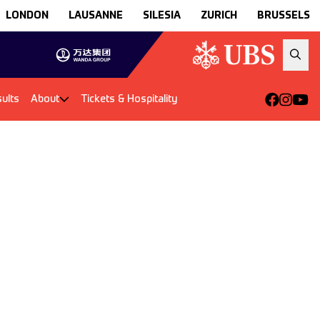
LONDON
LAUSANNE
SILESIA
ZURICH
BRUSSELS
ults
About
Tickets & Hospitality