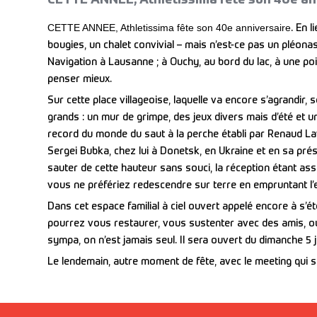
CETTE ANNEE, Athletissima fête son 40e anniversaire
. En 
bougies, un chalet convivial – mais n’est-ce pas un pléonas
Navigation à Lausanne ; à Ouchy, au bord du lac, à une point
penser mieux.
Sur cette place villageoise, laquelle va encore s’agrandir,
grands : un mur de grimpe, des jeux divers mais d’été et un
record du monde du saut à la perche établi par Renaud Lavill
Sergei Bubka, chez lui à Donetsk, en Ukraine et en sa pré
sauter de cette hauteur sans souci, la réception étant as
vous ne préfériez redescendre sur terre en empruntant l’es
Dans cet espace familial à ciel ouvert appelé encore à s’éto
pourrez vous restaurer, vous sustenter avec des amis, ou
sympa, on n’est jamais seul. Il sera ouvert du dimanche 5 ju
Le lendemain, autre moment de fête, avec le meeting qui 