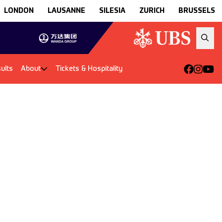
LONDON
LAUSANNE
SILESIA
ZURICH
BRUSSELS
ults
About
Tickets & Hospitality