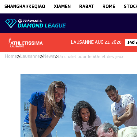
Skip to content
SHANGHAI/KEQIAO
XIAMEN
RABAT
ROME
STOC
LAUSANNE
AUG 21. 2026
14d 
Home
Lausanne
News
Un chalet pour le 40e et des jeux