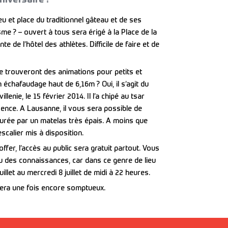
lieu et place du traditionnel gâteau et de ses
me ? – ouvert à tous sera érigé à la Place de la
e de l’hôtel des athlètes. Difficile de faire et de
 se trouveront des animations pour petits et
 échafaudage haut de 6,16m ? Oui, il s’agit du
enie, le 15 février 2014. Il l’a chipé au tsar
sence. A Lausanne, il vous sera possible de
surée par un matelas très épais. A moins que
calier mis à disposition.
ffer, l’accès au public sera gratuit partout. Vous
 des connaissances, car dans ce genre de lieu
illet au mercredi 8 juillet de midi à 22 heures.
sera une fois encore somptueux.