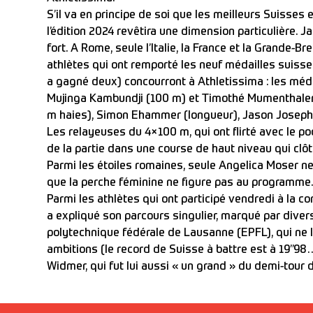
S’il va en principe de soi que les meilleurs Suisses 
l’édition 2024 revêtira une dimension particulière. J
fort. A Rome, seule l’Italie, la France et la Grande-B
athlètes qui ont remporté les neuf médailles suisses
a gagné deux) concourront à Athletissima : les médai
Mujinga Kambundji (100 m) et Timothé Mumenthaler 
m haies), Simon Ehammer (longueur), Jason Joseph (
Les relayeuses du 4×100 m, qui ont flirté avec le po
de la partie dans une course de haut niveau qui clôtu
Parmi les étoiles romaines, seule Angelica Moser ne 
que la perche féminine ne figure pas au programme.
Parmi les athlètes qui ont participé vendredi à la
a expliqué son parcours singulier, marqué par diver
polytechnique fédérale de Lausanne (EPFL), qui ne 
ambitions (le record de Suisse à battre est à 19’’98
Widmer, qui fut lui aussi « un grand » du demi-tour d