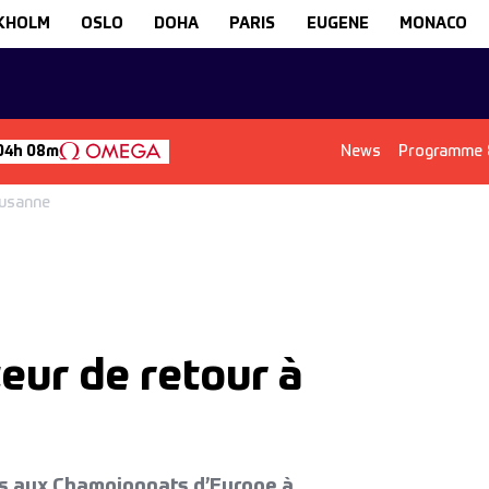
KHOLM
OSLO
DOHA
PARIS
EUGENE
MONACO
News
Programme &
04h 08m
ausanne
teur de retour à
es aux Championnats d’Europe à