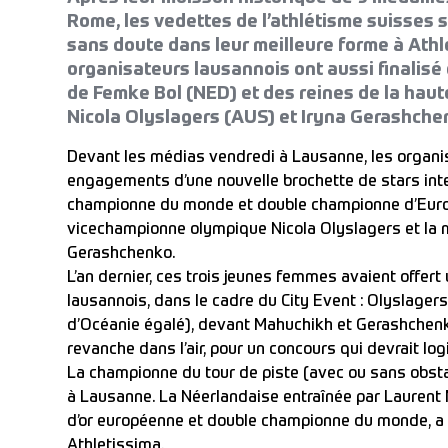
Rome, les vedettes de l’athlétisme suisses 
sans doute dans leur meilleure forme à Athle
organisateurs lausannois ont aussi finalis
de Femke Bol (NED) et des reines de la haut
Nicola Olyslagers (AUS) et Iryna Gerashche
Devant les médias vendredi à Lausanne, les organi
engagements d’une nouvelle brochette de stars inter
championne du monde et double championne d’Euro
vicechampionne olympique Nicola Olyslagers et la 
Gerashchenko.
L’an dernier, ces trois jeunes femmes avaient offer
lausannois, dans le cadre du City Event : Olyslage
d’Océanie égalé), devant Mahuchikh et Gerashchenko
revanche dans l’air, pour un concours qui devrait l
La championne du tour de piste (avec ou sans obst
à Lausanne. La Néerlandaise entraînée par Laurent
d’or européenne et double championne du monde, a pr
Athletissima.