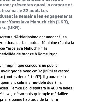
seront présentes quasi in corpore et
tissima, le 22 août. Les
é durant la semaine les engagements
eur : Yaroslava Mahuchickh (UKR),
nko (UKR).
sateurs d’Athletissima ont annoncé les
nationales. La hauteur féminine réunira la
pe Yaroslava Mahuchikh, la
médaillée de bronze à Rome Iryna
t un magnifique concours au public
rs avait gagné avec 2m02 (MPM et record
 (toutes deux à 1m97). Il y aura de la
ogiquement culminer au-delà des 2 m.
acles) Femke Bol disputera le 400 m haies
 Meuwly, désormais quintuple médaillée
is la bonne habitude de briller à