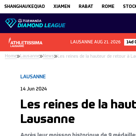
Skip to content
SHANGHAI/KEQIAO
XIAMEN
RABAT
ROME
STOC
LAUSANNE
AUG 21. 2026
14d 
Home
Lausanne
News
Les reines de la hauteur de retour à L
LAUSANNE
14 Jun 2024
Les reines de la hau
Lausanne
Après leur moisson historique de 9 médaill