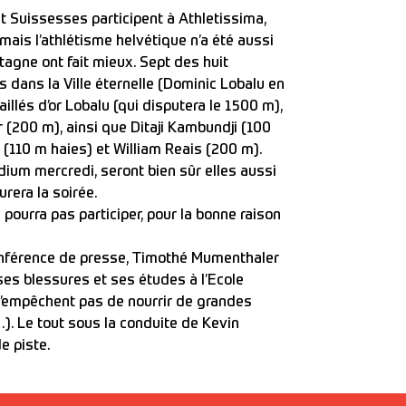
et Suissesses participent à Athletissima,
amais l’athlétisme helvétique n’a été aussi
retagne ont fait mieux. Sept des huit
 dans la Ville éternelle (Dominic Lobalu en
llés d’or Lobalu (qui disputera le 1500 m),
(200 m), ainsi que Ditaji Kambundji (100
110 m haies) et William Reais (200 m).
dium mercredi, seront bien sûr elles aussi
rera la soirée.
pourra pas participer, pour la bonne raison
 conférence de presse, Timothé Mumenthaler
ses blessures et ses études à l’Ecole
l’empêchent pas de nourrir de grandes
…). Le tout sous la conduite de Kevin
e piste.