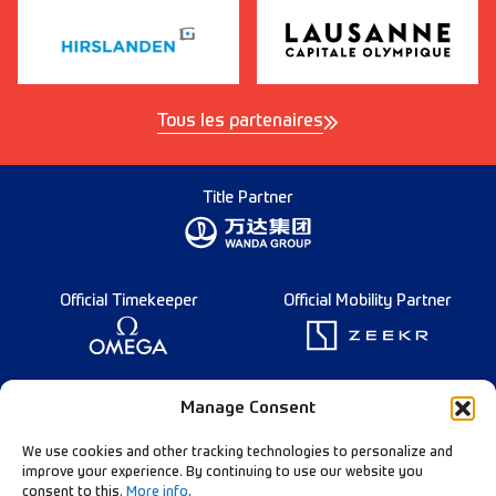
Tous les partenaires
Title Partner
Official Timekeeper
Official Mobility Partner
Founding Partner
Manage Consent
We use cookies and other tracking technologies to personalize and
improve your experience. By continuing to use our website you
consent to this.
More info
.