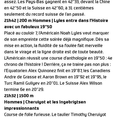
assez. Les Pays-Bas gagnent en 42”33, devant la Chine
en 42”50 et la Suisse en 42”60, à 31 centièmes
seulement du record suisse de l’an passé.
21h42 | 200 m Hommes | Lyles entre dans l’Histoire
avec un fabuleux 19”50
Placé au couloir 7, l’Américain Noah Lyles veut marquer
de son empreinte cette soirée déjà magnifique. Dès sa
mise en action, la fluidité de sa foulée fait merveille
dans le virage et la ligne droite est de toute beauté.
L’Américain réussit une course d’anthologie en 19”50 : 4e
chrono de l’histoire ! Derrière, ça ne traine pas non plus :
l’Equatorien Alex Quinonez finit en 19”87, les Canadiens
Andre de Grasse et Aaron Brown en 19”92 et 19”95, le
Turc Ramil Guliyev en 20”01. Le Suisse Alex Wilson
termine 6e en 20”29.
21h32 | 1500 m
Hommes | Cheruiyot et les Ingebrigtsen
impressionnants
Course de folie furieuse. Le taulier Timothy Cheruiyot