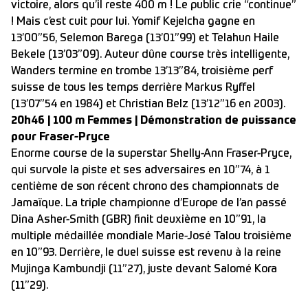
victoire, alors qu’il reste 400 m ! Le public crie “continue”
! Mais c’est cuit pour lui. Yomif Kejelcha gagne en
13’00”56, Selemon Barega (13’01”99) et Telahun Haile
Bekele (13’03”09). Auteur dûne course très intelligente,
Wanders termine en trombe 13’13”84, troisième perf
suisse de tous les temps derrière Markus Ryffel
(13’07”54 en 1984) et Christian Belz (13’12”16 en 2003).
20h46 | 100 m Femmes | Démonstration de puissance
pour Fraser-Pryce
Enorme course de la superstar Shelly-Ann Fraser-Pryce,
qui survole la piste et ses adversaires en 10”74, à 1
centième de son récent chrono des championnats de
Jamaïque. La triple championne d’Europe de l’an passé
Dina Asher-Smith (GBR) finit deuxième en 10”91, la
multiple médaillée mondiale Marie-José Talou troisième
en 10”93. Derrière, le duel suisse est revenu à la reine
Mujinga Kambundji (11”27), juste devant Salomé Kora
(11”29).