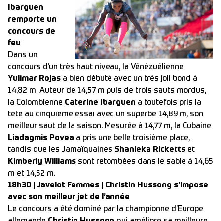
Ibarguen
remporte un
concours de
feu
Dans un
concours d’un très haut niveau, la Vénézuélienne
Yulimar Rojas
a bien débuté avec un très joli bond à
14,82 m. Auteur de 14,57 m puis de trois sauts mordus,
la Colombienne
Caterine Ibarguen
a toutefois pris la
tête au cinquième essai avec un superbe 14,89 m, son
meilleur saut de la saison. Mesurée à 14,77 m, la Cubaine
Liadagmis Povea
a pris une belle troisième place,
tandis que les Jamaïquaines
Shanieka Ricketts
et
Kimberly Williams
sont retombées dans le sable à 14,65
m et 14,52 m.
18h30 | Javelot Femmes | Christin Hussong s’impose
avec son meilleur jet de l’année
Le concours a été dominé par la championne d’Europe