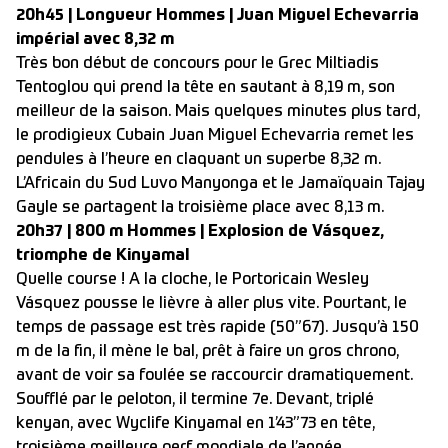
20h45 | Longueur Hommes | Juan Miguel Echevarria
impérial avec 8,32 m
Très bon début de concours pour le Grec Miltiadis
Tentoglou qui prend la tête en sautant à 8,19 m, son
meilleur de la saison. Mais quelques minutes plus tard,
le prodigieux Cubain Juan Miguel Echevarria remet les
pendules à l’heure en claquant un superbe 8,32 m.
L’Africain du Sud Luvo Manyonga et le Jamaïquain Tajay
Gayle se partagent la troisième place avec 8,13 m.
20h37 | 800 m Hommes | Explosion de Vásquez,
triomphe de Kinyamal
Quelle course ! A la cloche, le Portoricain Wesley
Vásquez pousse le lièvre à aller plus vite. Pourtant, le
temps de passage est très rapide (50”67). Jusqu’à 150
m de la fin, il mène le bal, prêt à faire un gros chrono,
avant de voir sa foulée se raccourcir dramatiquement.
Soufflé par le peloton, il termine 7e. Devant, triplé
kenyan, avec Wyclife Kinyamal en 1’43”73 en tête,