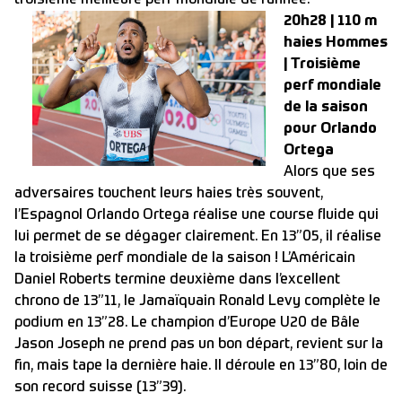
troisième meilleure perf mondiale de l’année.
20h28 | 110 m
haies Hommes
| Troisième
perf mondiale
de la saison
pour Orlando
Ortega
Alors que ses
adversaires touchent leurs haies très souvent,
l’Espagnol Orlando Ortega réalise une course fluide qui
lui permet de se dégager clairement. En 13”05, il réalise
la troisième perf mondiale de la saison ! L’Américain
Daniel Roberts termine deuxième dans l’excellent
chrono de 13”11, le Jamaïquain Ronald Levy complète le
podium en 13”28. Le champion d’Europe U20 de Bâle
Jason Joseph ne prend pas un bon départ, revient sur la
fin, mais tape la dernière haie. Il déroule en 13”80, loin de
son record suisse (13”39).