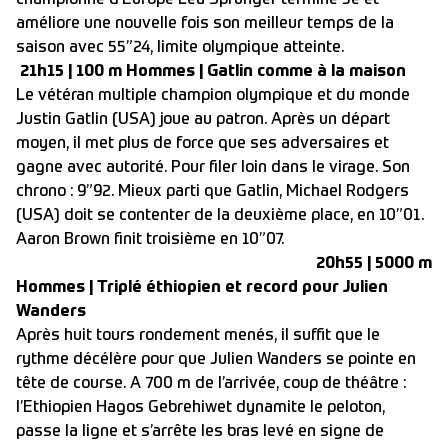
championne d’Europe Lea Sprunger termine 5e et
améliore une nouvelle fois son meilleur temps de la
saison avec 55”24, limite olympique atteinte.
21h15 | 100 m Hommes | Gatlin comme à la maison
Le vétéran multiple champion olympique et du monde
Justin Gatlin (USA) joue au patron. Après un départ
moyen, il met plus de force que ses adversaires et
gagne avec autorité. Pour filer loin dans le virage. Son
chrono : 9”92. Mieux parti que Gatlin, Michael Rodgers
(USA) doit se contenter de la deuxième place, en 10”01.
Aaron Brown finit troisième en 10”07.
20h55 | 5000 m
Hommes | Triplé éthiopien et record pour Julien
Wanders
Après huit tours rondement menés, il suffit que le
rythme décélère pour que Julien Wanders se pointe en
tête de course. A 700 m de l’arrivée, coup de théâtre :
l’Ethiopien Hagos Gebrehiwet dynamite le peloton,
passe la ligne et s’arrête les bras levé en signe de