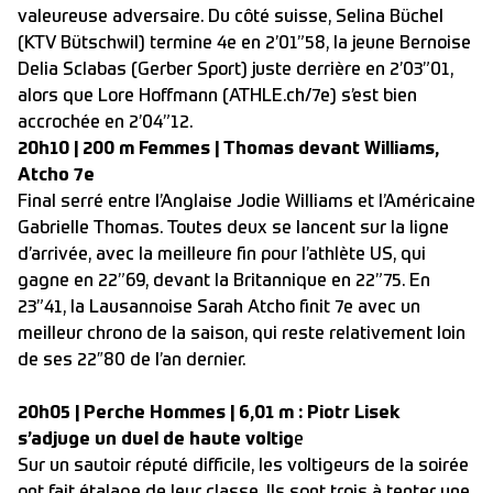
valeureuse adversaire. Du côté suisse, Selina Büchel
(KTV Bütschwil) termine 4e en 2’01”58, la jeune Bernoise
Delia Sclabas (Gerber Sport) juste derrière en 2’03”01,
alors que Lore Hoffmann (ATHLE.ch/7e) s’est bien
accrochée en 2’04”12.
20h10 | 200 m Femmes | Thomas devant Williams,
Atcho 7e
Final serré entre l’Anglaise Jodie Williams et l’Américaine
Gabrielle Thomas. Toutes deux se lancent sur la ligne
d’arrivée, avec la meilleure fin pour l’athlète US, qui
gagne en 22”69, devant la Britannique en 22”75. En
23”41, la Lausannoise Sarah Atcho finit 7e avec un
meilleur chrono de la saison, qui reste relativement loin
de ses 22″80 de l’an dernier.
20h05 | Perche Hommes | 6,01 m : Piotr Lisek
s’adjuge un duel de haute voltig
e
Sur un sautoir réputé difficile, les voltigeurs de la soirée