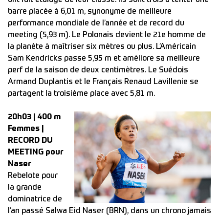
ont fait étalage de leur classe. Ils sont trois à tenter une
barre placée à 6,01 m, synonyme de meilleure
performance mondiale de l’année et de record du
meeting (5,93 m). Le Polonais devient le 21e homme de
la planète à maîtriser six mètres ou plus. L’Américain
Sam Kendricks passe 5,95 m et améliore sa meilleure
perf de la saison de deux centimètres. Le Suédois
Armand Duplantis et le Français Renaud Lavillenie se
partagent la troisième place avec 5,81 m.
20h03 | 400 m
Femmes |
RECORD DU
MEETING pour
Naser
Rebelote pour
la grande
dominatrice de
l’an passé Salwa Eid Naser (BRN), dans un chrono jamais