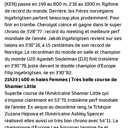
(KEN) passe en 1’49 au 800 m, 2’16 au 1000 m. Rythme
de record du monde. Derrière, les frères norvégiens
Ingebrigtsen partent beaucoup plus prudemment. Pour
finir en trombe. Cheruiyot coince et gagne dans le super
chrono de 3’28”77 : record du meeting et meilleure perf
mondiale de l’année. Jakob Ingebrigtsen revient sur ses
talons en 3’30”16, à 15 centièmes de son record de
Norvège. Le recordman du monde en salle et champion
du monde U20 Ayanleh Souleiman (DJI) finit troisième
en 3’30”79, juste devant le double champion d’Europe
Filip Ingebrigtsen, 4e en 3’30”82.
21h23 | 400 m haies Femmes | Très belle course de
Shamier Little
Superbe course de l’Américaine Shamier Little qui
s’impose clairement en 53”73, troisième perf mondiale
de l’année. Ex aequo au deuxième rang, la Tchèque
Zuzana Hejnova et l’Américaine Ashley Spencer
réalisent elles aussi un très bon chrono avec 54”11. La