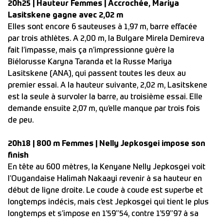
20h25 | Hauteur Femmes | Accrochée, Mariya
Lasitskene gagne avec 2,02 m
Elles sont encore 6 sauteuses à 1,97 m, barre effacée
par trois athlètes. A 2,00 m, la Bulgare Mirela Demireva
fait l’impasse, mais ça n’impressionne guère la
Biélorusse Karyna Taranda et la Russe Mariya
Lasitskene (ANA), qui passent toutes les deux au
premier essai. A la hauteur suivante, 2,02 m, Lasitskene
est la seule à survoler la barre, au troisième essai. Elle
demande ensuite 2,07 m, qu’elle manque par trois fois
de peu.
20h18 | 800 m Femmes | Nelly Jepkosgei impose son
finish
En tête au 600 mètres, la Kenyane Nelly Jepkosgei voit
l’Ougandaise Halimah Nakaayi revenir à sa hauteur en
début de ligne droite. Le coude à coude est superbe et
longtemps indécis, mais c’est Jepkosgei qui tient le plus
longtemps et s’impose en 1’59”54, contre 1’59”97 à sa