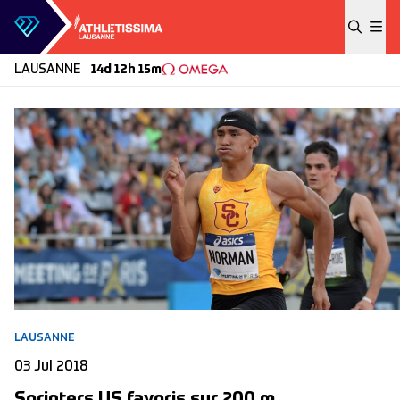
Skip to content
LAUSANNE
14d 12h 15m
LAUSANNE
03 Jul 2018
Sprinters US favoris sur 200 m