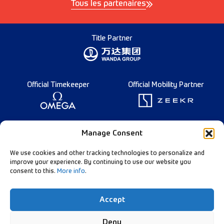
Tous les partenaires
Title Partner
Official Timekeeper
Official Mobility Partner
Founding Partner
Manage Consent
We use cookies and other tracking technologies to personalize and
improve your experience. By continuing to use our website you
consent to this.
More info
.
Diamond League Rules
Data Privacy
Accept
Contact Us
Follow Our Channels:
Deny